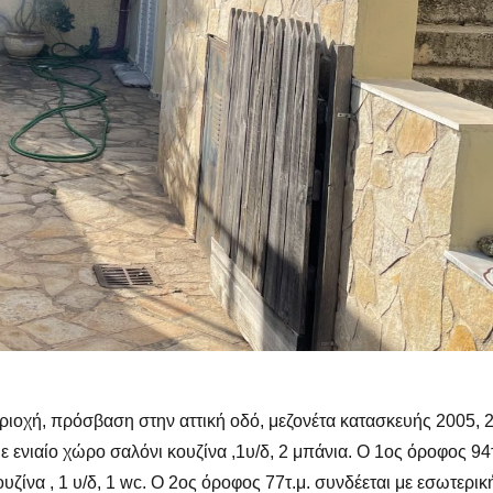
Χάσατε τον κωδικό σας;
ριοχή, πρόσβαση στην αττική οδό, μεζονέτα κατασκευής 2005, 2
ε ενιαίο χώρο σαλόνι κουζίνα ,1υ/δ, 2 μπάνια. Ο 1ος όροφος 94τ
ουζίνα , 1 υ/δ, 1 wc. Ο 2ος όροφος 77τ.μ. συνδέεται με εσωτερικ