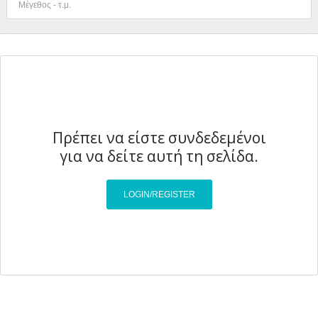
Πρέπει να είστε συνδεδεμένοι
Συνδεθείτε
για να δείτε αυτή τη σελίδα.
Όνομα χρήστη
LOGIN/REGISTER
Κωδικό πρόσβασης
ΕΙΣΟΔΟΣ