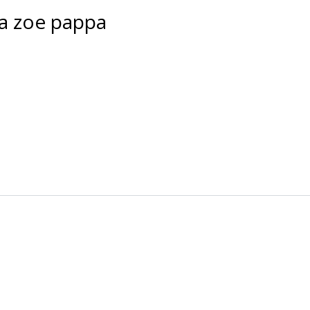
ra zoe pappa
Χάσατε τον κωδικό σας;