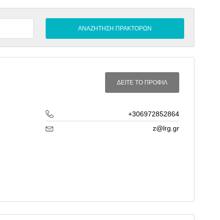
ΔΕΙΤΕ ΤΟ ΠΡΟΦΙΛ
+306972852864
z@lrg.gr