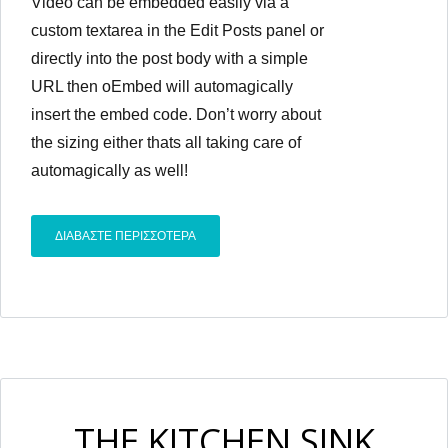
Video can be embedded easily via a
custom textarea in the Edit Posts panel or
directly into the post body with a simple
URL then oEmbed will automagically
insert the embed code. Don’t worry about
the sizing either thats all taking care of
Χάσατε τον κωδικό σας;
automagically as well!
ΔΙΑΒΑΣΤΕ ΠΕΡΙΣΣΟΤΕΡΑ
THE KITCHEN SINK