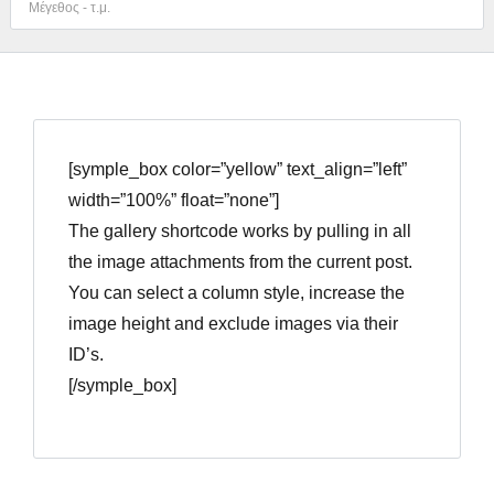
[symple_box color=”yellow” text_align=”left”
width=”100%” float=”none”]
Συνδεθείτε
The gallery shortcode works by pulling in all
the image attachments from the current post.
Όνομα χρήστη
You can select a column style, increase the
image height and exclude images via their
ID’s.
Κωδικό πρόσβασης
[/symple_box]
ΕΙΣΟΔΟΣ