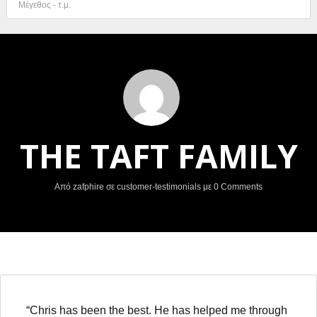
THE TAFT FAMILY
Συνδεθείτε
Όνομα χρήστη
Από
zafphire
σε
customer-testimonials
με
0 Comments
Κωδικό πρόσβασης
ΕΙΣΟΔΟΣ
“Chris has been the best. He has helped me through